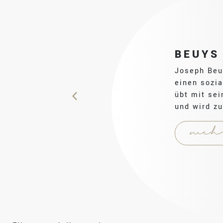
BEUYS
Joseph Beuy
einen sozia
übt mit se
und wird z
meh