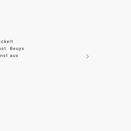
ickelt
nst. Beuys
unst aus