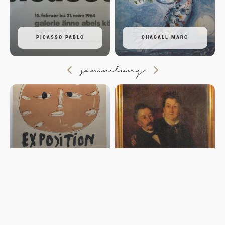
PICASSO PABLO
CHAGALL MARC
sammlung
PLAKATE POSTER
AFFICHOMANIE II
GEMÄLDE