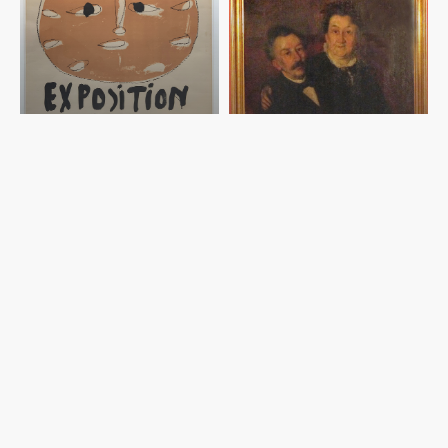
PLAKATE POSTER
AFFICHOMANIE II
GEMÄLDE
INFO@KUNST-SAMMLUNG.AT
© COPYRIGHT 2020 CSDESIGN