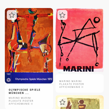
Login
MARINO MARINI
PLAKATE POSTER
AFFICHOMANIE II
OLYMPISCHE SPIELE
MÜNCHEN ...
MARINO MARINI
PLAKATE POSTER
AFFICHOMANIE II