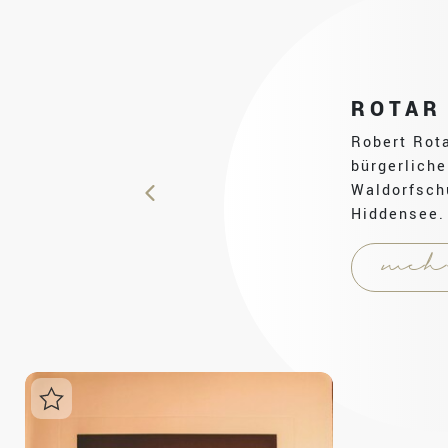
ROTAR
Robert Rot
bürgerlich
Waldorfschu
Hiddensee. 
meh