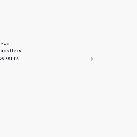
 von
ünstlers .
bekannt.