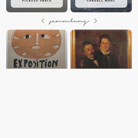
PICASSO PABLO
CHAGALL MARC
sammlung
PLAKATE POSTER
AFFICHOMANIE II
GEMÄLDE